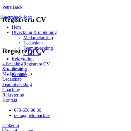
Petra Back
Registrera CV
Menu
Hem
Utveckling & utbildning
Medarbetarskap
Ledarskap
Teamutveckling
Registrera CV
Coaching
Rekrytering
Utveckling
Registrera CV
& utbildning
Om mig
Medarbetarskap
Kontakt
Ledarskap
Teamutveckling
Coaching
Rekrytering
Kontakt
070-656 98 30
petra@petraback.se
Linkedin